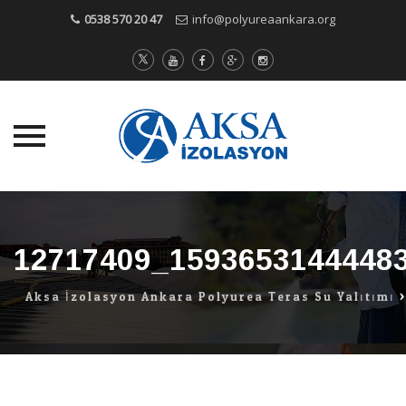
0538 570 20 47
info@polyureaankara.org
Skip
to
content
12717409_1593653144448
Aksa İzolasyon Ankara Polyurea Teras Su Yalıtımı