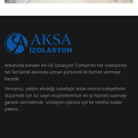
Ankara’da kurulan AK-SA İzolasyon Türkiye’nin her noktasında
her biri kendi alanında uzman personeli ile hizmet vermeye
hazırdır.
Firmamız, yalıtım eksikliği sebebiyle artan ısınma maliyetlerini
düşürmek için siz sayın müşterilerimize en iyi hizmeti sunmayı
garanti vermektedir. İzolasyon işleriniz için bir telefon kadar
yakınız…