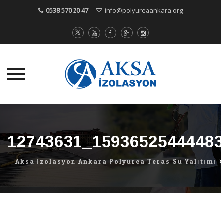
0538 570 20 47
info@polyureaankara.org
Skip
to
content
12743631_1593652544448
Aksa İzolasyon Ankara Polyurea Teras Su Yalıtımı