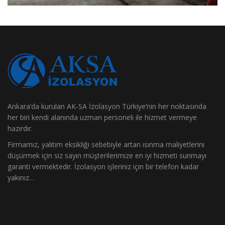
Ankara’da kurulan AK-SA İzolasyon Türkiye’nin her noktasında
her biri kendi alanında uzman personeli ile hizmet vermeye
hazırdır.
Firmamız, yalıtım eksikliği sebebiyle artan ısınma maliyetlerini
düşürmek için siz sayın müşterilerimize en iyi hizmeti sunmayı
garanti vermektedir. İzolasyon işleriniz için bir telefon kadar
yakınız…