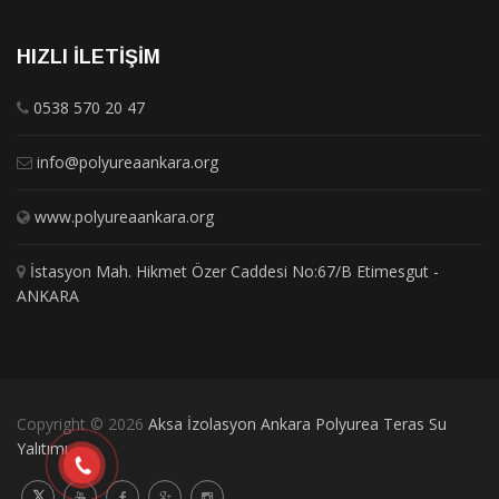
HIZLI İLETIŞIM
0538 570 20 47
info@polyureaankara.org
www.polyureaankara.org
İstasyon Mah. Hikmet Özer Caddesi No:67/B Etimesgut -
ANKARA
Copyright © 2026
Aksa İzolasyon Ankara Polyurea Teras Su
Yalıtımı