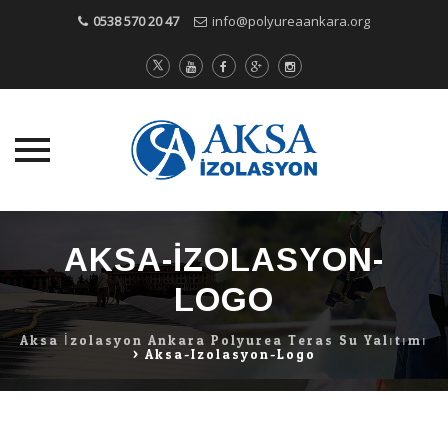
0538 570 20 47
info@polyureaankara.org
Skip
to
AKSA-IZOLASYON-
content
LOGO
Aksa İzolasyon Ankara Polyurea Teras Su Yalıtımı
>
Aksa-Izolasyon-Logo