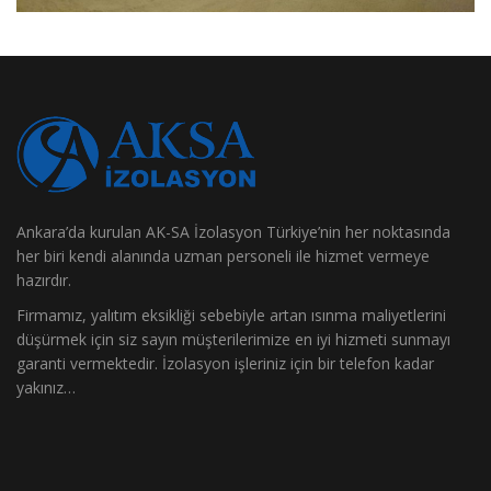
Ankara’da kurulan AK-SA İzolasyon Türkiye’nin her noktasında
her biri kendi alanında uzman personeli ile hizmet vermeye
hazırdır.
Firmamız, yalıtım eksikliği sebebiyle artan ısınma maliyetlerini
düşürmek için siz sayın müşterilerimize en iyi hizmeti sunmayı
garanti vermektedir. İzolasyon işleriniz için bir telefon kadar
yakınız…