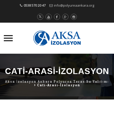
0538 570 20 47
info@polyureaankara.org
Skip
to
content
CATI-ARASI-IZOLASYON
Aksa İzolasyon Ankara Polyurea Teras Su Yalıtımı
>
Cati-Arasi-Izolasyon