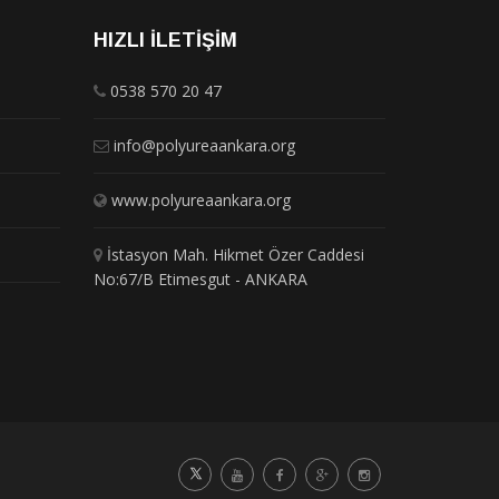
HIZLI İLETIŞIM
0538 570 20 47
info@polyureaankara.org
www.polyureaankara.org
İstasyon Mah. Hikmet Özer Caddesi
No:67/B Etimesgut - ANKARA