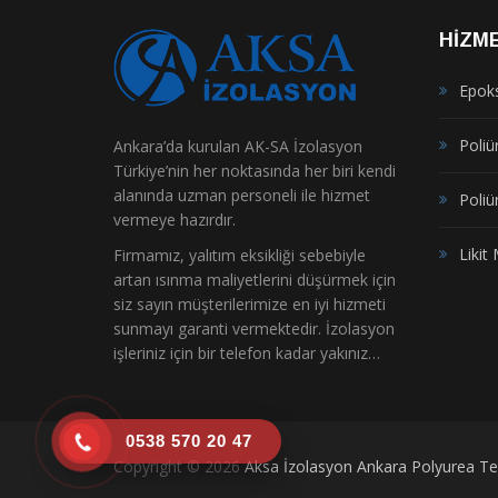
HIZM
Epok
Poliür
Ankara’da kurulan AK-SA İzolasyon
Türkiye’nin her noktasında her biri kendi
alanında uzman personeli ile hizmet
Poliü
vermeye hazırdır.
Liki
Firmamız, yalıtım eksikliği sebebiyle
artan ısınma maliyetlerini düşürmek için
siz sayın müşterilerimize en iyi hizmeti
sunmayı garanti vermektedir. İzolasyon
işleriniz için bir telefon kadar yakınız…
0538 570 20 47
Copyright © 2026
Aksa İzolasyon Ankara Polyurea Ter