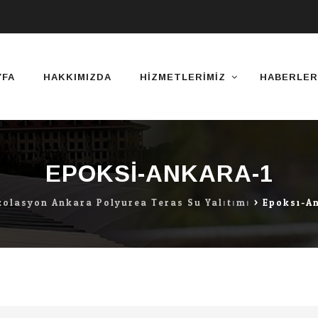
YFA
HAKKIMIZDA
HIZMETLERIMIZ
HABERLER
EPOKSI-ANKARA-1
zolasyon Ankara Polyurea Teras Su Yalıtımı
>
Epoksi-A