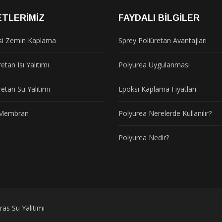
ETLERIMIZ
FAYDALI BILGILER
si Zemin Kaplama
Sprey Poliüretan Avantajları
etan Isı Yalıtımı
Polyurea Uygulanması
retan Su Yalıtımı
Epoksi Kaplama Fiyatları
t Membran
Polyurea Nerelerde Kullanılır?
Polyurea Nedir?
as Su Yalıtımı