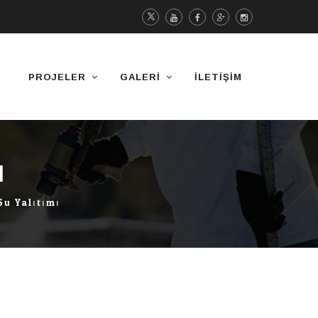
PROJELER
GALERI
İLETIŞIM
I
Su Yalıtımı