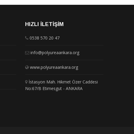
HIZLI İLETIŞIM
0538 570 20 47
info@polyureaankara.org
www.polyureaankara.org
İstasyon Mah. Hikmet Özer Caddesi
No:67/B Etimesgut - ANKARA