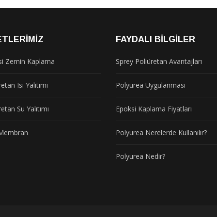
ETLERIMIZ
FAYDALI BILGILER
si Zemin Kaplama
Sprey Poliüretan Avantajları
etan Isı Yalıtımı
Polyurea Uygulanması
retan Su Yalıtımı
Epoksi Kaplama Fiyatları
t Membran
Polyurea Nerelerde Kullanılır?
Polyurea Nedir?