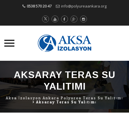
0538 570 20 47
info@polyureaankara.org
Skip
to
AKSARAY TERAS SU
content
YALITIMI
Aksa İzolasyon Ankara Polyurea Teras Su Yalıtımı
>
Aksaray Teras Su Yalıtımı