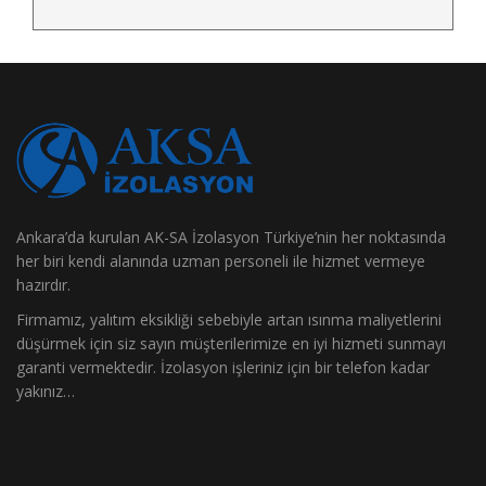
Ankara’da kurulan AK-SA İzolasyon Türkiye’nin her noktasında
her biri kendi alanında uzman personeli ile hizmet vermeye
hazırdır.
Firmamız, yalıtım eksikliği sebebiyle artan ısınma maliyetlerini
düşürmek için siz sayın müşterilerimize en iyi hizmeti sunmayı
garanti vermektedir. İzolasyon işleriniz için bir telefon kadar
yakınız…