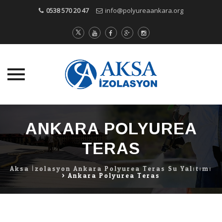
0538 570 20 47
info@polyureaankara.org
Skip
to
ANKARA POLYUREA
content
TERAS
Aksa İzolasyon Ankara Polyurea Teras Su Yalıtımı
>
Ankara Polyurea Teras