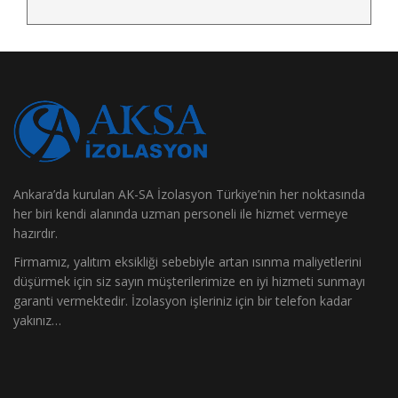
Ankara’da kurulan AK-SA İzolasyon Türkiye’nin her noktasında
her biri kendi alanında uzman personeli ile hizmet vermeye
hazırdır.
Firmamız, yalıtım eksikliği sebebiyle artan ısınma maliyetlerini
düşürmek için siz sayın müşterilerimize en iyi hizmeti sunmayı
garanti vermektedir. İzolasyon işleriniz için bir telefon kadar
yakınız…