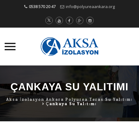
0538 570 20 47
info@polyureaankara.org
Skip
to
content
ÇANKAYA SU YALITIMI
Aksa İzolasyon Ankara Polyurea Teras Su Yalıtımı
>
Çankaya Su Yalıtımı