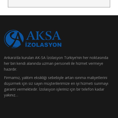
Ankara’da kurulan AK-SA İzolasyon Türkiye’nin her noktasında
her biri kendi alanında uzman personeli ile hizmet vermeye
hazırdır.
Firmamız, yalıtım eksikliği sebebiyle artan ısınma maliyetlerini
düşürmek için siz sayın müşterilerimize en iyi hizmeti sunmayı
garanti vermektedir. İzolasyon işleriniz için bir telefon kadar
yakınız…