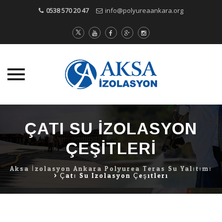
0538 570 20 47
info@polyureaankara.org
Skip
to
ÇATI SU IZOLASYON
content
ÇEŞITLERI
Aksa İzolasyon Ankara Polyurea Teras Su Yalıtımı
>
Çatı Su Izolasyon Çeşitleri