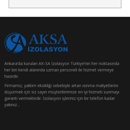
Ankara’da kurulan AK-SA İzolasyon Türkiye’nin her noktasında
her biri kendi alanında uzman personeli ile hizmet vermeye
hazırdır.
Firmamız, yalıtım eksikliği sebebiyle artan ısınma maliyetlerini
düşürmek için siz sayın müşterilerimize en iyi hizmeti sunmayı
garanti vermektedir. İzolasyon işleriniz için bir telefon kadar
yakınız…