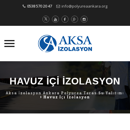
0538 570 20 47
info@polyureaankara.org
Skip
to
content
HAVUZ IÇI IZOLASYON
Aksa İzolasyon Ankara Polyurea Teras Su Yalıtımı
>
Havuz Içi Izolasyon