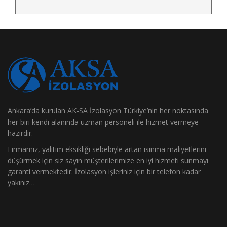
Ankara’da kurulan AK-SA İzolasyon Türkiye’nin her noktasında
her biri kendi alanında uzman personeli ile hizmet vermeye
hazırdır.
Firmamız, yalıtım eksikliği sebebiyle artan ısınma maliyetlerini
düşürmek için siz sayın müşterilerimize en iyi hizmeti sunmayı
garanti vermektedir. İzolasyon işleriniz için bir telefon kadar
yakınız…