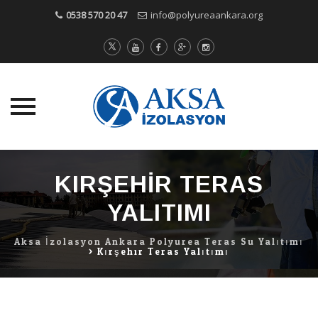
0538 570 20 47
info@polyureaankara.org
Skip
to
KIRŞEHIR TERAS
content
YALITIMI
Aksa İzolasyon Ankara Polyurea Teras Su Yalıtımı
>
Kırşehir Teras Yalıtımı