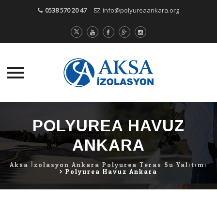
0538 570 20 47
info@polyureaankara.org
Skip
to
POLYUREA HAVUZ
content
ANKARA
Aksa İzolasyon Ankara Polyurea Teras Su Yalıtımı
>
Polyurea Havuz Ankara