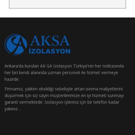
Ankara’da kurulan AK-SA İzolasyon Türkiye’nin her noktasında
her biri kendi alanında uzman personeli ile hizmet vermeye
hazırdır.
Firmamız, yalıtım eksikliği sebebiyle artan ısınma maliyetlerini
düşürmek için siz sayın müşterilerimize en iyi hizmeti sunmayı
garanti vermektedir. İzolasyon işleriniz için bir telefon kadar
yakınız…