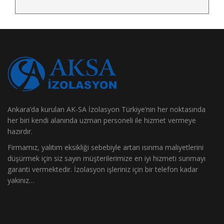
Ankara’da kurulan AK-SA İzolasyon Türkiye’nin her noktasında
her biri kendi alanında uzman personeli ile hizmet vermeye
hazırdır.
Firmamız, yalıtım eksikliği sebebiyle artan ısınma maliyetlerini
düşürmek için siz sayın müşterilerimize en iyi hizmeti sunmayı
garanti vermektedir. İzolasyon işleriniz için bir telefon kadar
yakınız…