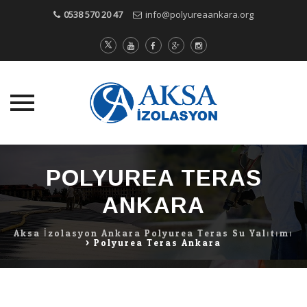
0538 570 20 47
info@polyureaankara.org
Skip
to
POLYUREA TERAS
content
ANKARA
Aksa İzolasyon Ankara Polyurea Teras Su Yalıtımı
>
Polyurea Teras Ankara