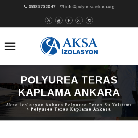
0538 570 20 47
info@polyureaankara.org
Skip
to
POLYUREA TERAS
content
KAPLAMA ANKARA
Aksa İzolasyon Ankara Polyurea Teras Su Yalıtımı
>
Polyurea Teras Kaplama Ankara