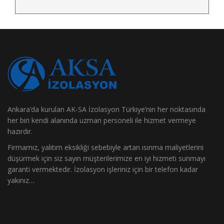
Ankara’da kurulan AK-SA İzolasyon Türkiye’nin her noktasında
her biri kendi alanında uzman personeli ile hizmet vermeye
hazırdır.
Firmamız, yalıtım eksikliği sebebiyle artan ısınma maliyetlerini
düşürmek için siz sayın müşterilerimize en iyi hizmeti sunmayı
garanti vermektedir. İzolasyon işleriniz için bir telefon kadar
yakınız…