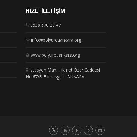
HIZLI İLETIŞIM
0538 570 20 47
info@polyureaankara.org
www.polyureaankara.org
İstasyon Mah. Hikmet Özer Caddesi
No:67/B Etimesgut - ANKARA