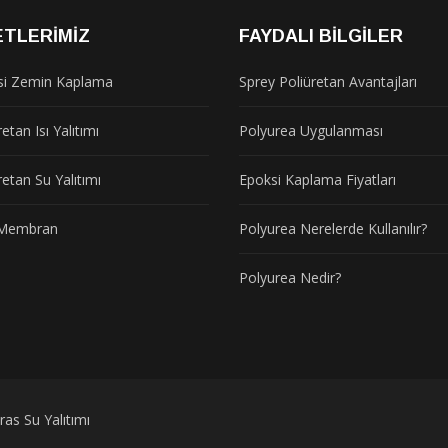
ETLERIMIZ
FAYDALI BILGILER
si Zemin Kaplama
Sprey Poliüretan Avantajları
etan Isı Yalıtımı
Polyurea Uygulanması
retan Su Yalıtımı
Epoksi Kaplama Fiyatları
t Membran
Polyurea Nerelerde Kullanılır?
Polyurea Nedir?
as Su Yalıtımı