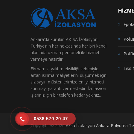
HIZM
Epok
Poliür
Ankara’da kurulan AK-SA İzolasyon
Türkiye’nin her noktasında her biri kendi
alanında uzman personeli ile hizmet
Poliü
vermeye hazırdır.
Liki
Firmamız, yalıtım eksikliği sebebiyle
artan ısınma maliyetlerini düşürmek için
siz sayın müşterilerimize en iyi hizmeti
sunmayı garanti vermektedir. İzolasyon
işleriniz için bir telefon kadar yakınız…
0538 570 20 47
Copyright © 2026
Aksa İzolasyon Ankara Polyurea Ter