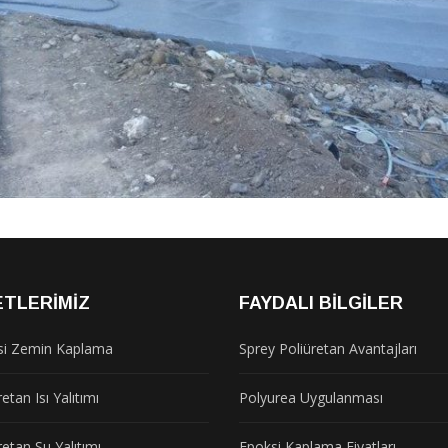
ETLERIMIZ
FAYDALI BILGILER
si Zemin Kaplama
Sprey Poliüretan Avantajları
etan Isı Yalıtımı
Polyurea Uygulanması
retan Su Yalıtımı
Epoksi Kaplama Fiyatları