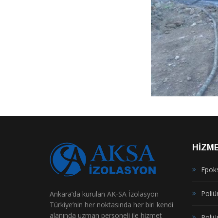
HIZM
Epok
Poliür
Ankara’da kurulan AK-SA İzolasyon
Türkiye’nin her noktasında her biri kendi
alanında uzman personeli ile hizmet
Poliü