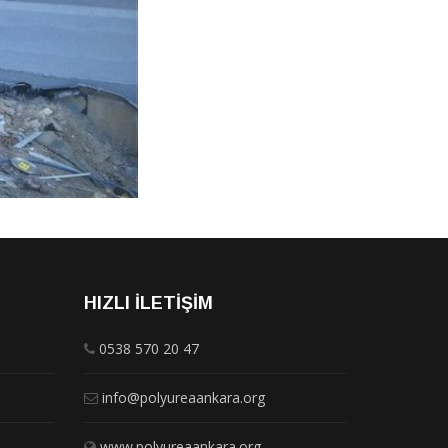
HIZLI İLETIŞIM
0538 570 20 47
info@polyureaankara.org
www.polyureaankara.org