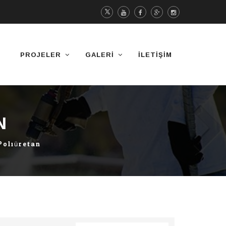
PROJELER
GALERI
İLETIŞIM
N
Poliüretan