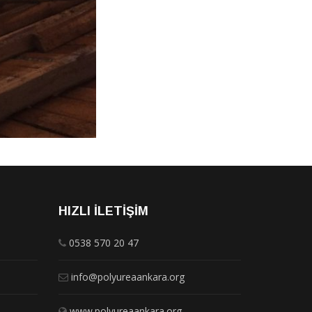
HIZLI İLETIŞIM
0538 570 20 47
info@polyureaankara.org
www.polyureaankara.org