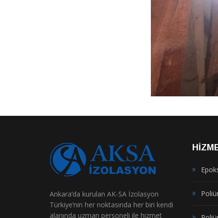
HIZM
Epok
Poliür
Ankara’da kurulan AK-SA İzolasyon
Türkiye’nin her noktasında her biri kendi
alanında uzman personeli ile hizmet
Poliü