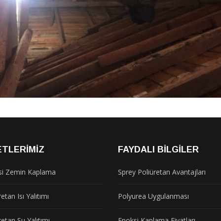
ETLERIMIZ
FAYDALI BILGILER
si Zemin Kaplama
Sprey Poliüretan Avantajları
etan Isı Yalıtımı
Polyurea Uygulanması
retan Su Yalıtımı
Epoksi Kaplama Fiyatları