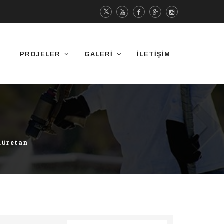
PROJELER
GALERI
İLETIŞIM
iüretan