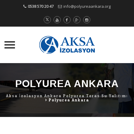
0538 570 20 47
info@polyureaankara.org
Skip
to
content
POLYUREA ANKARA
Aksa İzolasyon Ankara Polyurea Teras Su Yalıtımı
>
Polyurea Ankara