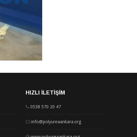
HIZLI İLETIŞIM
0538 570 20 47
info@polyureaankara.org
www.polyureaankara.org