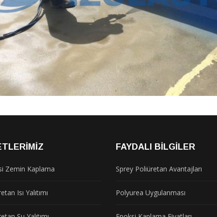
ETLERIMIZ
FAYDALI BILGILER
si Zemin Kaplama
Sprey Poliüretan Avantajları
etan Isı Yalıtımı
Polyurea Uygulanması
retan Su Yalıtımı
Epoksi Kaplama Fiyatları