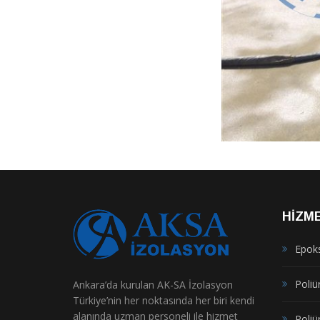
HIZM
Epok
Poliür
Ankara’da kurulan AK-SA İzolasyon
Türkiye’nin her noktasında her biri kendi
alanında uzman personeli ile hizmet
Poliü