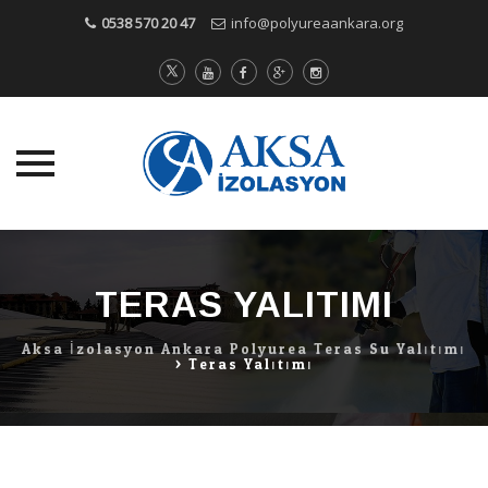
0538 570 20 47
info@polyureaankara.org
Skip
to
content
TERAS YALITIMI
Aksa İzolasyon Ankara Polyurea Teras Su Yalıtımı
>
Teras Yalıtımı