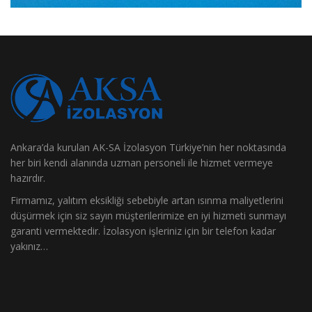
Ankara’da kurulan AK-SA İzolasyon Türkiye’nin her noktasında
her biri kendi alanında uzman personeli ile hizmet vermeye
hazırdır.
Firmamız, yalıtım eksikliği sebebiyle artan ısınma maliyetlerini
düşürmek için siz sayın müşterilerimize en iyi hizmeti sunmayı
garanti vermektedir. İzolasyon işleriniz için bir telefon kadar
yakınız…