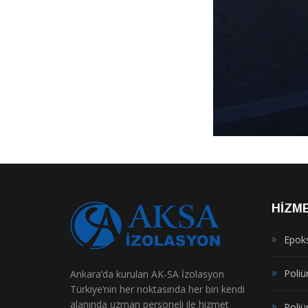
HIZM
Epok
Poliür
Ankara’da kurulan AK-SA İzolasyon
Türkiye’nin her noktasında her biri kendi
alanında uzman personeli ile hizmet
Poliü