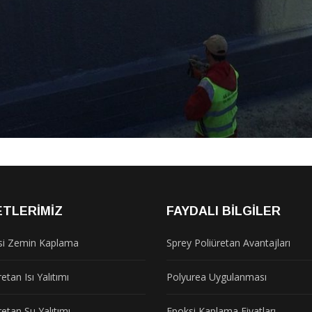
ETLERIMIZ
FAYDALI BILGILER
si Zemin Kaplama
Sprey Poliüretan Avantajları
etan Isı Yalıtımı
Polyurea Uygulanması
retan Su Yalıtımı
Epoksi Kaplama Fiyatları