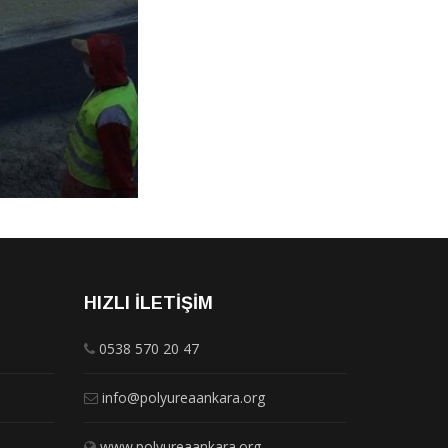
HIZLI İLETIŞIM
0538 570 20 47
info@polyureaankara.org
www.polyureaankara.org