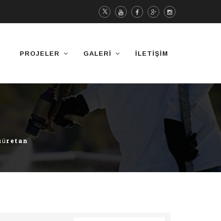
PROJELER
GALERI
İLETIŞIM
iüretan