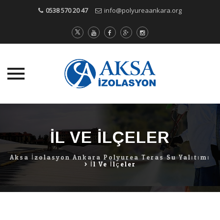
0538 570 20 47
info@polyureaankara.org
Skip
to
content
İL VE İLÇELER
Aksa İzolasyon Ankara Polyurea Teras Su Yalıtımı
>
İl Ve İlçeler