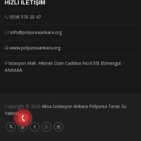
HIZLI İLETIŞIM
0538 570 20 47
info@polyureaankara.org
www.polyureaankara.org
İstasyon Mah. Hikmet Özer Caddesi No:67/B Etimesgut -
ANKARA
Copyright © 2026
Aksa İzolasyon Ankara Polyurea Teras Su
Yalıtımı